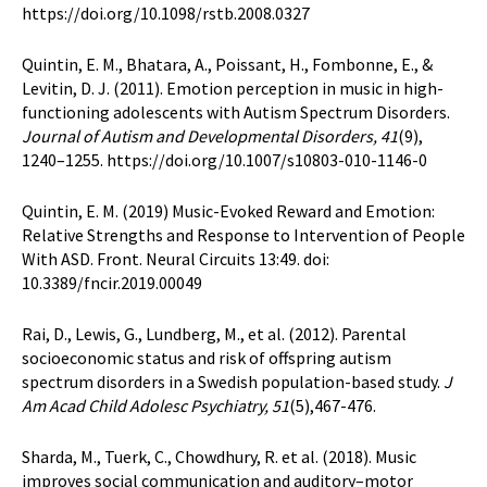
https://doi.org/10.1098/rstb.2008.0327
Quintin, E. M., Bhatara, A., Poissant, H., Fombonne, E., &
Levitin, D. J. (2011). Emotion perception in music in high-
functioning adolescents with Autism Spectrum Disorders.
Journal of Autism and Developmental Disorders, 41
(9),
1240–1255. https://doi.org/10.1007/s10803-010-1146-0
Quintin, E. M. (2019) Music-Evoked Reward and Emotion:
Relative Strengths and Response to Intervention of People
With ASD. Front. Neural Circuits 13:49. doi:
10.3389/fncir.2019.00049
Rai, D., Lewis, G., Lundberg, M., et al. (2012). Parental
socioeconomic status and risk of offspring autism
spectrum disorders in a Swedish population-based study.
J
Am Acad Child Adolesc Psychiatry, 51
(5),467-476.
Sharda, M., Tuerk, C., Chowdhury, R. et al. (2018). Music
improves social communication and auditory–motor