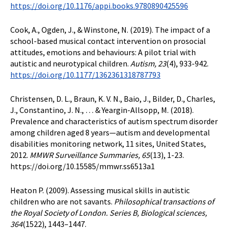
https://doi.org/10.1176/appi.books.9780890425596
Cook, A., Ogden, J., & Winstone, N. (2019). The impact of a
school-based musical contact intervention on prosocial
attitudes, emotions and behaviours: A pilot trial with
autistic and neurotypical children.
Autism, 23
(4), 933-942.
https://doi.org/10.1177/1362361318787793
Christensen, D. L., Braun, K. V. N., Baio, J., Bilder, D., Charles,
J., Constantino, J. N., … & Yeargin-Allsopp, M. (2018).
Prevalence and characteristics of autism spectrum disorder
among children aged 8 years—autism and developmental
disabilities monitoring network, 11 sites, United States,
2012.
MMWR Surveillance Summaries
,
65
(13), 1-23.
https://doi.org/10.15585/mmwr.ss6513a1
Heaton P. (2009). Assessing musical skills in autistic
children who are not savants.
Philosophical transactions of
the Royal Society of London. Series B, Biological sciences
,
364
(1522), 1443–1447.